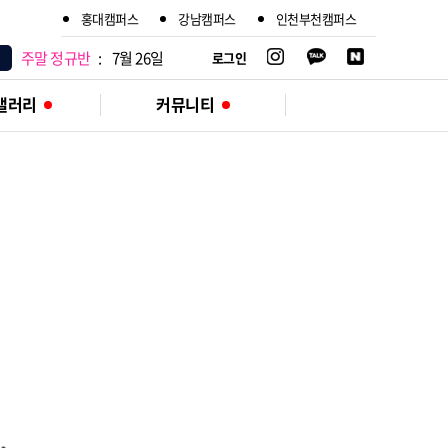
홍대캠퍼스
강남캠퍼스
인천부천캠퍼스
평일 정규반
:
7월 27일
주말 정규반
:
7월 26일
로그인
갤러리
커뮤니티