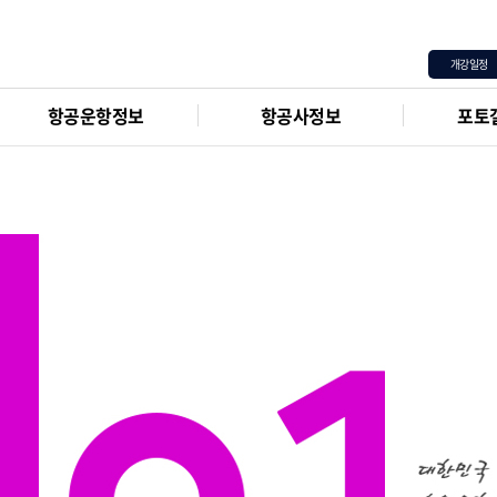
평일 정규반
:
7월 27일
주말 정규반
:
7월 26일
개강일정
항공운항정보
항공사정보
포토