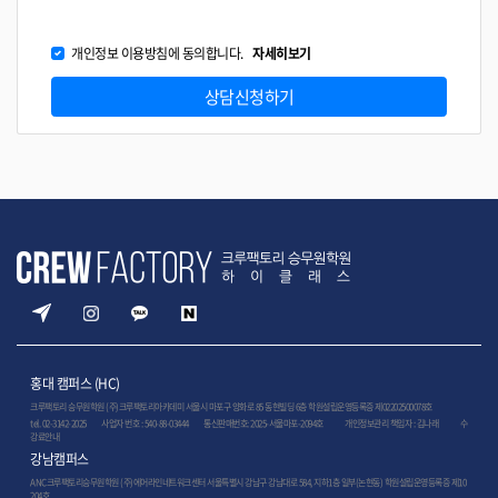
개인정보 이용방침에 동의합니다.
자세히보기
상담신청하기
홍대 캠퍼스 (HC)
크루팩토리 승무원학원 (주)크루팩토리아카데미 서울시 마포구 양화로 85 동현빌딩 6층 학원설립운영등록증 제02202500078호
tel. 02-3142-2025 사업자 번호 : 540-88-03444 통신판매번호: 2025-서울마포-2094호
개인정보관리 책임자 : 김나래
수
강료안내
강남캠퍼스
ANC크루팩토리승무원학원 (주)에어라인네트워크센터 서울특별시 강남구 강남대로 584, 지하1층 일부(논현동) 학원설립운영등록증 제10
204호