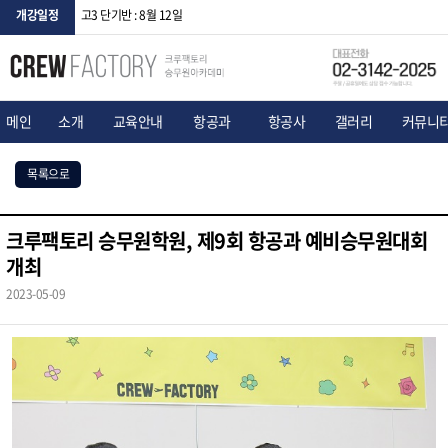
개강일정
고3 단기반 : 8월 12일
메인
소개
교육안내
항공과
항공사
갤러리
커뮤니
목록으로
크루팩토리 승무원학원, 제9회 항공과 예비승무원대회
개최
2023-05-09