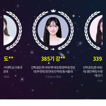
기 도**
385기 강**
339기
/한서대학교/수원과
인하공전/한서대/백석대/한양여대/연성
인하공전/한서대/한
/연성대
대/부천대/장안대/인덕대/동서울대
대/경인여대/수원과
대/신구대
cm, 4등급
키 166cm, 4등급
키 166c