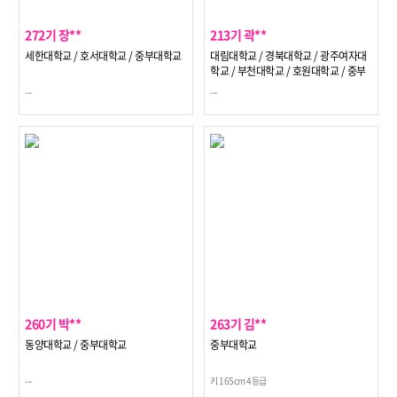
272기 장**
213기 곽**
세한대학교 / 호서대학교 / 중부대학교
대림대학교 / 경북대학교 / 광주여자대
학교 / 부천대학교 / 호원대학교 / 중부
대학교
---
---
260기 박**
263기 김**
동양대학교 / 중부대학교
중부대학교
---
키 165cm 4등급