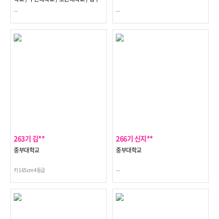
대학교
---
---
263기 김**
266기 신지**
중부대학교
중부대학교
키 165cm 4등급
---