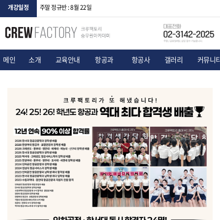
개강일정
고3 단기반 : 8월 12일
메인
소개
교육안내
항공과
항공사
갤러리
커뮤니