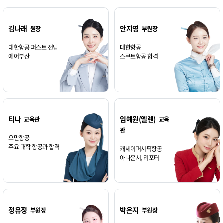
김나래
안지영
원장
부원장
대한항공 퍼스트 전담
대한항공
에어부산
스쿠트항공 합격
티나
임예원(엘렌)
교육관
교육
관
오만항공
주요 대학 항공과 합격
캐세이퍼시픽항공
아나운서, 리포터
정유정
박은지
부원장
부원장