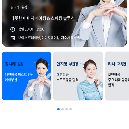
김나래
원장
따뜻한 이미지메이킹 & 스피킹 솔루션
평일 10:00 ~ 19:00
보이스 트레이닝, 이미지메이킹, 자소서 작성법
김나래
안지영
티나
원장
부원장
교육관
대한항공 퍼스트 전담
대한항공
오만항공
에어부산
스쿠트항공 합격
주요 대학 항공
합격