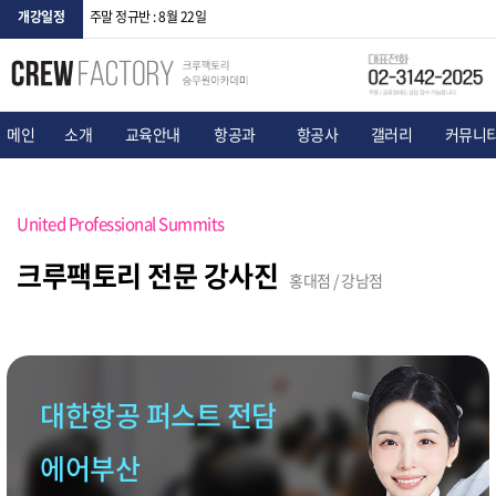
개강일정
주말 정규반 : 8월 22일
메인
소개
교육안내
항공과
항공사
갤러리
커뮤니
United Professional Summits
크루팩토리 전문 강사진
홍대점 / 강남점
대한항공 퍼스트 전담
에어부산