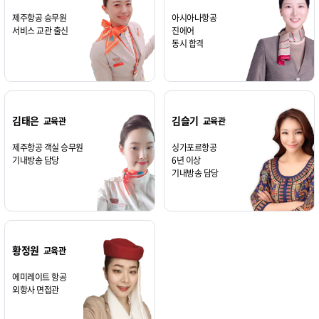
제주항공 승무원
아시아나항공
서비스 교관 출신
진에어
동시 합격
김태은
김슬기
교육관
교육관
제주항공 객실 승무원
싱가포르항공
기내방송 담당
6년 이상
기내방송 담당
황정원
교육관
에미레이트 항공
외항사 면접관