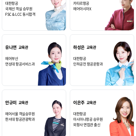
대한항공
카타르항공
국제선 객실 승무원
에어아시아X
FSC & LCC 동시합격
유나연
하성은
교육관
교육관
에어부산
대한항공
연성대 항공서비스과
인하공전 항공운항과
안규미
이은주
교육관
교육관
에어서울 객실승무원
대한항공
한서대 항공관광학과
아시아나항공 승무원
외항사 면접관 출신