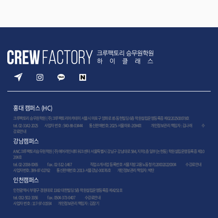
홍대 캠퍼스 (HC)
크루팩토리 승무원학원 (주)크루팩토리아카데미 서울시 마포구 양화로 85 동현빌딩 6층 학원설립운영등록증 제02202500078호
tel. 02-3142-2025 사업자 번호 : 540-88-03444 통신판매번호: 2025-서울마포-2094호
개인정보관리 책임자 : 김나래
수
강료안내
강남캠퍼스
ANC크루팩토리승무원학원 (주)에어라인네트워크센터 서울특별시 강남구 강남대로 584, 지하1층 일부(논현동) 학원설립운영등록증 제10
204호
tel. 02-2038-0065
fax. 02-512-1467
직업소개사업 등록번호 서울지방고용노동청 F1200020220004
수강료안내
사업자번호: 399-87-02762 통신판매번호: 2013-서울강남-00076호 개인정보관리 책임자: 박탄
인천캠퍼스
인천광역시 부평구 경원대로 1382 대한빌딩 5층 학원설립운영등록증 제4251호
tel. 032-502-3356
fax. 0504-373-0407
수강료안내
사업자 번호 : 117-97-01554 개인정보관리 책임자 : 김장기