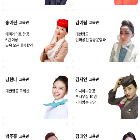
송예린
김예림
교육관
교육관
에미레이트 항공
대한항공
6년 이상
인하공전 항공운항과
뉴욕 오픈데이 합격
남한나
김지연
교육관
교육관
대한항공 국제선
아시아나항공
부사무장 10년
기내방송 담당
박주홍
김태인
교육관
교육관