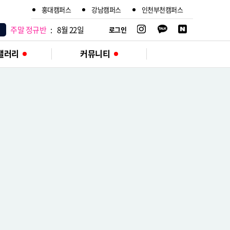
홍대캠퍼스
강남캠퍼스
인천부천캠퍼스
고3 단기반
:
8월 12일
주말 정규반
:
8월 8일
로그인
갤러리
커뮤니티