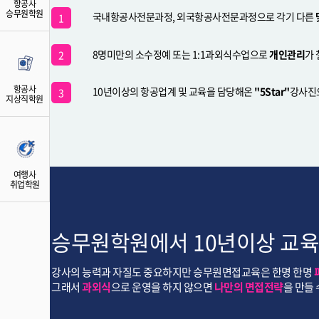
항공사
승무원학원
국내항공사전문과정, 외국항공사전문과정으로 각기 다른
1
8명미만의 소수정예 또는 1:1과외식수업으로
개인관리
가
2
항공사
10년이상의 항공업계 및 교육을 담당해온
"5Star"
강사진
3
지상직학원
여행사
취업학원
승무원학원에서 10년이상 교육을
강사의 능력과 자질도 중요하지만 승무원면접교육은 한명 한명
그래서
과외식
으로 운영을 하지 않으면
나만의 면접전략
을 만들 