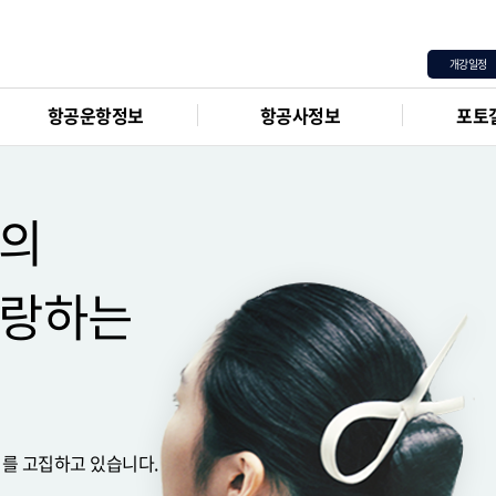
기반
:
8월 12일
주말 정규반
:
8월 8일
주말 정규반
:
8월 22일
개강일정
항공운항정보
항공사정보
포토
식의
자랑하는
지
를 고집하고 있습니다.