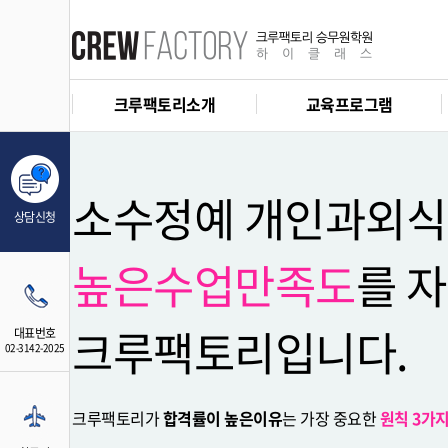
고3 단
크루팩토리소개
교육프로그램
소수정예 개인과외
상담신청
높은수업만족도
를 
크루팩토리입니다.
대표번호
02-3142-2025
크루팩토리가
합격률이 높은이유
는 가장 중요한
원칙 3가