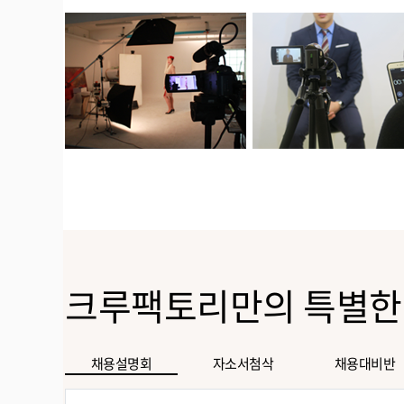
크루팩토리만의 특별한
채용설명회
자소서첨삭
채용대비반