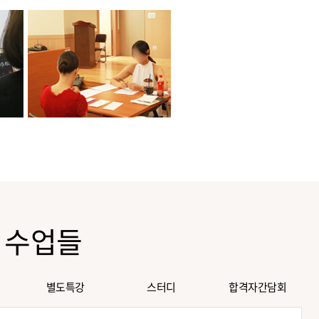
 수업들
별도특강
스터디
합격자간담회