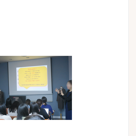
자기
- 직장인,지방
- 항상 변경
- 해당항공